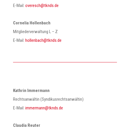
E-Mail:
@hcserevo
ed.sdnkt
Cornelia Hollenbach
Mitgliederverwaltung L – Z
E-Mail:
@hcabnelloh
ed.sdnkt
Kathrin Immermann
Rechtsanwältin (Syndikusrechtsanwältin)
E-Mail:
@nnamremmi
ed.sdnkt
Claudia Reuter