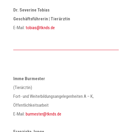
Dr. Severine Tobias
Geschäftsführerin | Tierärztin
E-Mail:
@saibot
ed.sdnkt
Imme Burmester
(Tierärztin)
Fort- und Weiterbildungsangelegenheiten A – K,
Öffentlichkeitsarbeit
E-Mail:
@retsemrub
ed.sdnkt
Franziska Junge