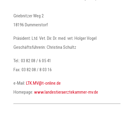
Griebnitzer Weg 2
18196 Dummerstorf
Präsident: Ltd. Vet. Dir. Dr. med. vet. Holger Vogel
Geschäftsführerin: Christina Schultz
Tel.: 03 82 08 / 6 05 41
Fax: 03 82 08 / 8 03 16
e-Mail:
@VM.KTL
ed.enilno-t
Homepage:
www.landestieraerztekammer-mv.de