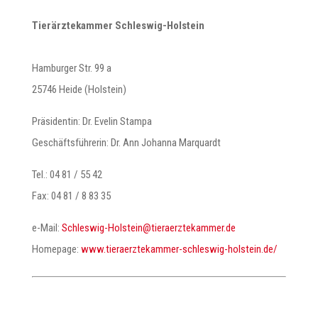
Tierärztekammer Schleswig-Holstein
Hamburger Str. 99 a
25746 Heide (Holstein)
Präsidentin: Dr. Evelin Stampa
Geschäftsführerin: Dr. Ann Johanna Marquardt
Tel.: 04 81 / 55 42
Fax: 04 81 / 8 83 35
e-Mail:
@nietsloH-giwselhcS
ed.remmaketzreareit
Homepage:
www.tieraerztekammer-schleswig-holstein.de/