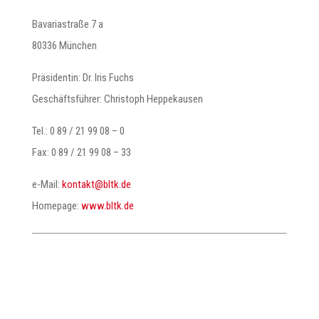
Bavariastraße 7 a
80336 München
Präsidentin: Dr. Iris Fuchs
Geschäftsführer: Christoph Heppekausen
Tel.: 0 89 / 21 99 08 – 0
Fax: 0 89 / 21 99 08 – 33
e-Mail:
@tkatnok
ed.ktlb
Homepage:
www.bltk.de