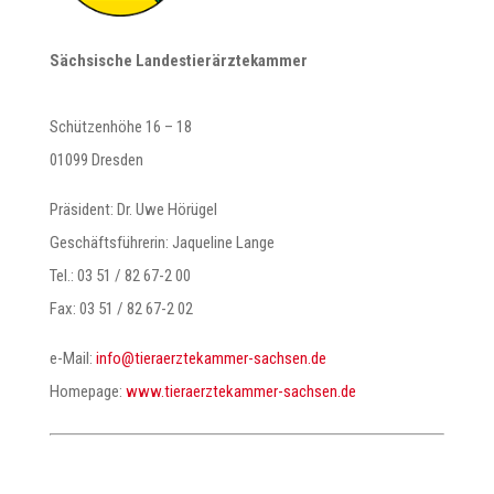
Sächsische Landestierärztekammer
Schützenhöhe 16 – 18
01099 Dresden
Präsident: Dr. Uwe Hörügel
Geschäftsführerin: Jaqueline Lange
Tel.: 03 51 / 82 67-2 00
Fax: 03 51 / 82 67-2 02
e-Mail:
@ofni
ed.neshcas-remmaketzreareit
Homepage:
www.tieraerztekammer-sachsen.de