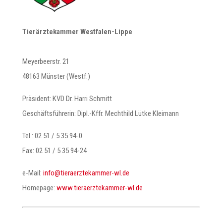
Tierärztekammer Westfalen-Lippe
Meyerbeerstr. 21​
48163 Münster (Westf.)
Präsident: KVD Dr. Harri Schmitt
Geschäftsführerin: Dipl.-Kffr. Mechthild Lütke Kleimann
Tel.: 02 51 / 5 35 94-0
Fax: 02 51 / 5 35 94-24
e-Mail:
@ofni
ed.lw-remmaketzreareit
Homepage:
www.tieraerztekammer-wl.de