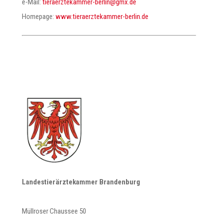
e-Mail:
@nilreb-remmaketzreareit
ed.xmg
Homepage:
www.tieraerztekammer-berlin.de
Landestierärztekammer Brandenburg
Müllroser Chaussee 50