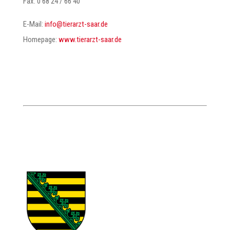
Fax: 0 68 24 / 66 40
E-Mail:
@ofni
ed.raas-tzrareit
Homepage:
www.tierarzt-saar.de