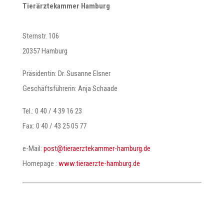
Tierärztekammer Hamburg
Sternstr. 106
20357 Hamburg
Präsidentin: Dr. Susanne Elsner
Geschäftsführerin: Anja Schaade
Tel.: 0 40 / 4 39 16 23
Fax: 0 40 / 43 25 05 77
e-Mail:
@tsop
ed.grubmah-remmaketzreareit
Homepage :
www.tieraerzte-hamburg.de