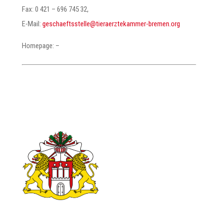
Fax: 0 421 – 696 745 32,
E-Mail:
@elletsstfeahcseg
gro.nemerb-remmaketzreareit
Homepage: –