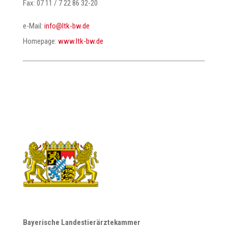
Fax: 07 11 / 7 22 86 32-20
e-Mail:
@ofni
ed.wb-ktl
Homepage:
www.ltk-bw.de
Bayerische Landestierärztekammer