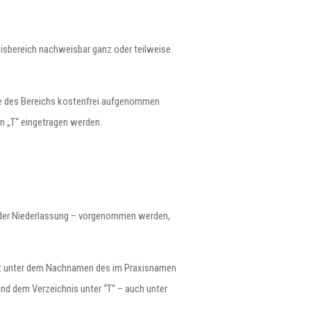
xisbereich nachweisbar ganz oder teilweise
rzte des Bereichs kostenfrei aufgenommen
en „T“ eingetragen werden.
rt der Niederlassung – vorgenommen werden,
olgt unter dem Nachnamen des im Praxisnamen
und dem Verzeichnis unter “T“ – auch unter