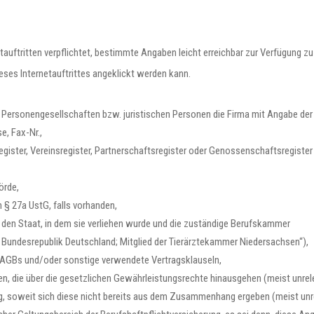
etauftritten verpflichtet, bestimmte Angaben leicht erreichbar zur Verfügung zu
eses Internetauftrittes angeklickt werden kann.
 Personengesellschaften bzw. juristischen Personen die Firma mit Angabe de
e, Fax-Nr.,
register, Vereinsregister, Partnerschaftsregister oder Genossenschaftsregiste
örde,
§ 27a UstG, falls vorhanden,
den Staat, in dem sie verliehen wurde und die zuständige Berufskammer
 der Bundesrepublik Deutschland; Mitglied der Tierärztekammer Niedersachsen“),
e AGBs und/oder sonstige verwendete Vertragsklauseln,
n, die über die gesetzlichen Gewährleistungsrechte hinausgehen (meist unrelev
, soweit sich diese nicht bereits aus dem Zusammenhang ergeben (meist unrel