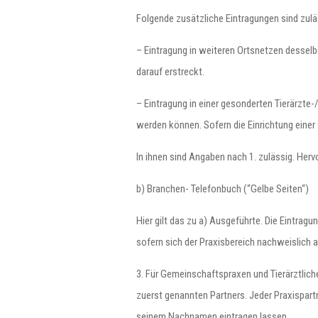
Folgende zusätzliche Eintragungen sind zulä
– Eintragung in weiteren Ortsnetzen desselb
darauf erstreckt.
– Eintragung in einer gesonderten Tierärzte
werden können. Sofern die Einrichtung einer 
In ihnen sind Angaben nach 1. zulässig. He
b) Branchen- Telefonbuch (“Gelbe Seiten“)
Hier gilt das zu a) Ausgeführte. Die Eintra
sofern sich der Praxisbereich nachweislich 
3. Für Gemeinschaftspraxen und Tierärztlic
zuerst genannten Partners. Jeder Praxispart
seinem Nachnamen eintragen lassen.