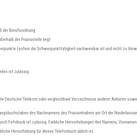
20 der Berufsordnung
ßerhalb der Praxisstelle liegt
werpunkte (sofern die Schwerpunkttätigkeit nachweisbar ist und nicht zu Ve
les ist zulässig.
hr Deutsche Telekom oder vergleichbare Verzeichnisse anderer Anbieter sowie
nfangsbuchstaben des Nachnamens des Praxisinhabers am Ort der Niederlassu
ch Fettdruck ist zulässig. Farbliche Hervorhebungen des Namens, Vorname
rbliche Hervorhebung für dieses Telefonbuch üblich ist.