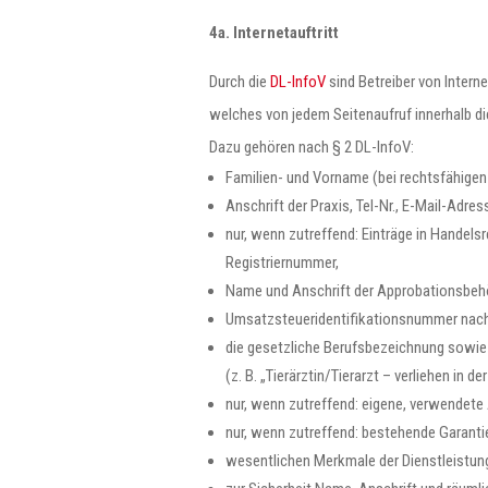
4a. Internetauftritt
Durch die
DL-InfoV
sind Betreiber von Intern
welches von jedem Seitenaufruf innerhalb di
Dazu gehören nach § 2 DL-InfoV:
Familien- und Vorname (bei rechtsfähigen
Anschrift der Praxis, Tel-Nr., E-Mail-Adress
nur, wenn zutreffend: Einträge in Handels
Registriernummer,
Name und Anschrift der Approbationsbeh
Umsatzsteueridentifikationsnummer nach 
die gesetzliche Berufsbezeichnung sowie 
(z. B. „Tierärztin/Tierarzt – verliehen in
nur, wenn zutreffend: eigene, verwendet
nur, wenn zutreffend: bestehende Garantie
wesentlichen Merkmale der Dienstleistung