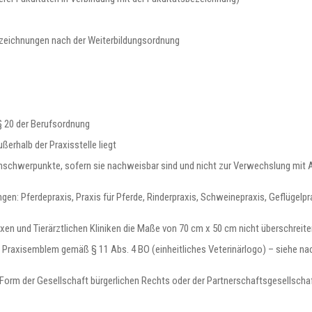
bezeichnungen nach der Weiterbildungsordnung
 § 20 der Berufsordnung
ußerhalb der Praxisstelle liegt
senschwerpunkte, sofern sie nachweisbar sind und nicht zur Verwechslung mit 
en: Pferdepraxis, Praxis für Pferde, Rinderpraxis, Schweinepraxis, Geflügelpr
xen und Tierärztlichen Kliniken die Maße von 70 cm x 50 cm nicht überschreite
he Praxisemblem gemäß § 11 Abs. 4 BO (einheitliches Veterinärlogo) – siehe nac
Form der Gesellschaft bürgerlichen Rechts oder der Partnerschaftsgesellscha