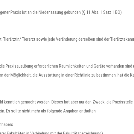
igener Praxis ist an die Niederlassung gebunden (§ 11 Abs. 1 Satz 1 BO).
t. Tierärztin/ Tierarzt sowie jede Veränderung derselben sind der Tierärztekam
 die Praxisausübung erforderlichen Räumlichkeiten und Geräte vorhanden sind (
Von der Möglichkeit, die Ausstattung in einer Richtlinie zu bestimmen, hat di
ld kenntlich gemacht werden. Dieses hat aber nur den Zweck, die Praxisstelle
in. Es sollte nicht mehr als folgende Angaben enthalten:
inhabers
rer Fakultäten in Verbindung mit der Fakultätsbezeichnung)