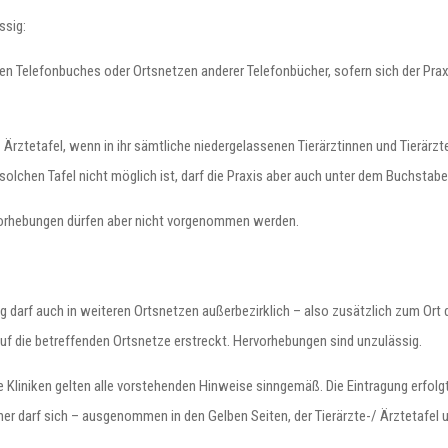
ssig:
en Telefonbuches oder Ortsnetzen anderer Telefonbücher, sofern sich der Pra
-/ Ärztetafel, wenn in ihr sämtliche niedergelassenen Tierärztinnen und Tierä
solchen Tafel nicht möglich ist, darf die Praxis aber auch unter dem Buchstab
rvorhebungen dürfen aber nicht vorgenommen werden.
gung darf auch in weiteren Ortsnetzen außerbezirklich – also zusätzlich zum O
auf die betreffenden Ortsnetze erstreckt. Hervorhebungen sind unzulässig.
he Kliniken gelten alle vorstehenden Hinweise sinngemäß. Die Eintragung erf
ner darf sich – ausgenommen in den Gelben Seiten, der Tierärzte-/ Ärztetafel 