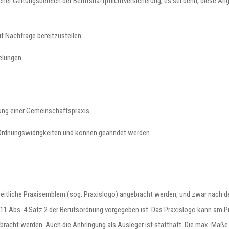
cher Geltungsbereich der Berufshaftpflichtversicherung, es sei denn, diese Ang
f Nachfrage bereitzustellen:
gelungen
ung einer Gemeinschaftspraxis.
 Ordnungswidrigkeiten und können geahndet werden.
heitliche Praxisemblem (sog. Praxislogo) angebracht werden, und zwar nach d
 11 Abs. 4 Satz 2 der Berufsordnung vorgegeben ist. Das Praxislogo kann am 
racht werden. Auch die Anbringung als Ausleger ist statthaft. Die max. Maße