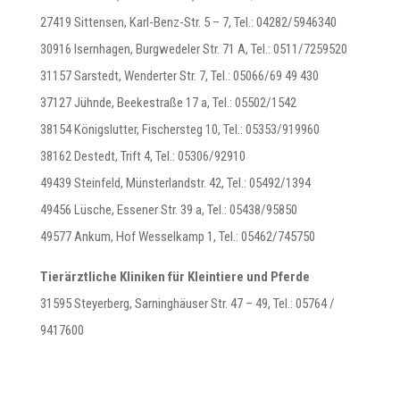
27419 Sittensen, Karl-Benz-Str. 5 – 7, Tel.: 04282/5946340
30916 Isernhagen, Burgwedeler Str. 71 A, Tel.: 0511/7259520
31157 Sarstedt, Wenderter Str. 7, Tel.: 05066/69 49 430
37127 Jühnde, Beekestraße 17 a, Tel.: 05502/1542
38154 Königslutter, Fischersteg 10, Tel.: 05353/919960
38162 Destedt, Trift 4, Tel.: 05306/92910
49439 Steinfeld, Münsterlandstr. 42, Tel.: 05492/1394
49456 Lüsche, Essener Str. 39 a, Tel.: 05438/95850
49577 Ankum, Hof Wesselkamp 1, Tel.: 05462/745750
Tierärztliche Kliniken für Kleintiere und Pferde
31595 Steyerberg, Sarninghäuser Str. 47 – 49, Tel.: 05764 /
9417600