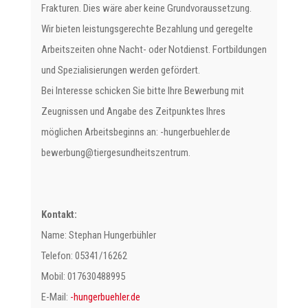
Frakturen. Dies wäre aber keine Grundvoraussetzung.
Wir bieten leistungsgerechte Bezahlung und geregelte
Arbeitszeiten ohne Nacht- oder Notdienst. Fortbildungen
und Spezialisierungen werden gefördert.
Bei Interesse schicken Sie bitte Ihre Bewerbung mit
Zeugnissen und Angabe des Zeitpunktes Ihres
möglichen Arbeitsbeginns an:
ed.relheubregnuh-
@gnubreweb
murtnezstiehdnusegreit
.
Kontakt:
Name: Stephan Hungerbühler
Telefon: 05341/16262
Mobil: 017630488995
E-Mail:
ed.relheubregnuh-