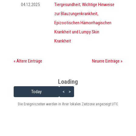
04.12.2025
Tiergesundheit; Wichtige Hinweise
zur Blauzungenkrankheit,
Epizootischen Hämorrhagischen
Krankheit und Lumpy Skin
Krankheit
« Ältere Einträge
Neuere Einträge »
Loading - current view is list
Loading
Skip Calendar
Today
<
>
Die Ereigniszeiten werden in Ihrer lokalen Zeitzone angezeigt:
UTC