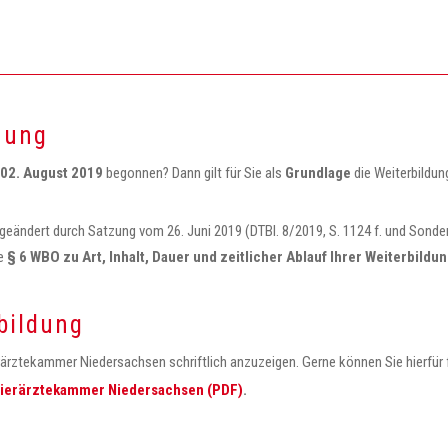
nung
02. August 2019
begonnen? Dann gilt für Sie als
Grundlage
die Weiterbildu
t geändert durch Satzung vom 26. Juni 2019 (DTBl. 8/2019, S. 1124 f. und Sonde
re
§ 6 WBO zu Art, Inhalt, Dauer und zeitlicher Ablauf Ihrer Weiterbildu
bildung
ierärztekammer Niedersachsen schriftlich anzuzeigen. Gerne können Sie hierfür
 Tierärztekammer Niedersachsen (PDF)
.