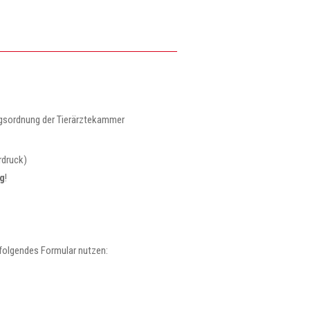
ngsordnung der Tierärztekammer
rdruck)
ng
!
 folgendes Formular nutzen: