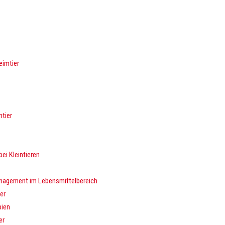
eimtier
tier
ei Kleintieren
nagement im Lebensmittelbereich
er
pien
er