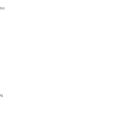
ten
ag