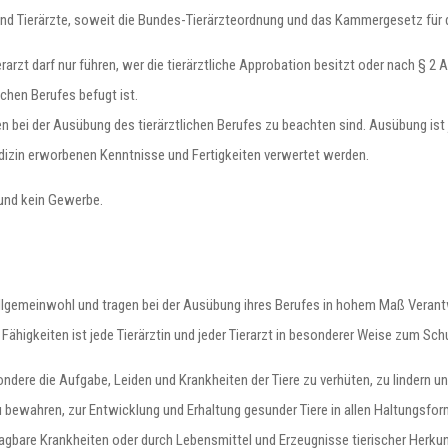
n und Tierärzte, soweit die Bundes-Tierärzteordnung und das Kammergesetz für 
rarzt darf nur führen, wer die tierärztliche Approbation besitzt oder nach § 2 
chen Berufes befugt ist.
en bei der Ausübung des tierärztlichen Berufes zu beachten sind. Ausübung ist j
izin erworbenen Kenntnisse und Fertigkeiten verwertet werden.
f und kein Gewerbe.
 Allgemeinwohl und tragen bei der Ausübung ihres Berufes in hohem Maß Veran
Fähigkeiten ist jede Tierärztin und jeder Tierarzt in besonderer Weise zum Schu
ondere die Aufgabe, Leiden und Krankheiten der Tiere zu verhüten, zu lindern 
u bewahren, zur Entwicklung und Erhaltung gesunder Tiere in allen Haltungsf
agbare Krankheiten oder durch Lebensmittel und Erzeugnisse tierischer Herkun