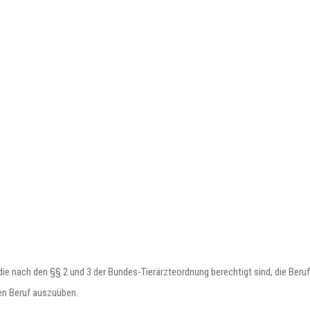
, die nach den §§ 2 und 3 der Bundes-Tierärzteordnung berechtigt sind, die Beru
hen Beruf auszuüben.