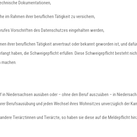
r technische Dokumentationen,
he im Rahmen ihrer beruflichen Tätigkeit zu versichern,
Berufes Vorschriften des Datenschutzes eingehalten werden,
n ihrer beruflichen Tätigkeit anvertraut oder bekannt geworden ist, und dafür
erlangt haben, die Schweigepflicht erfüllen. Diese Schweigepflicht besteht nic
h machen.
Beruf in Niedersachsen ausüben oder – ohne den Beruf auszuüben – in Niedersa
hrer Berufsausübung und jeden Wechsel ihres Wohnsitzes unverzüglich der Ka
 andere Tierärztinnen und Tierärzte, so haben sie diese auf die Meldepflicht h