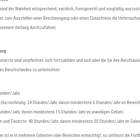
ind der Wahrheit entsprechend, sachlich, formgerecht und sorgfältig auszus
t zum Ausstellen einer Bescheinigung oder eines Gutachtens die Untersuchu
emessenem Umfang durchzuführen.
rung
erärzte sind verpflichtet, sich fortzubilden und sich über die für ihre Berufs
es Berufsstandes zu unterrichten.
tunden/Jahr,
usatzbezeichnung: 24 Stunden/Jahr, davon mindestens 6 Stunden/Jahr im Bereic
Stunden/Jahr, davon mindestens 15 Stunden/Jahr im jeweiligen Gebiet,
nen und Tierärzte: 40 Stunden/Jahr, davon mindestens 20 Stunden/Jahr im Gebi
r ist er in mehreren Gebieten oder Bereichen ermächtigt, so umfasst die Fortbi