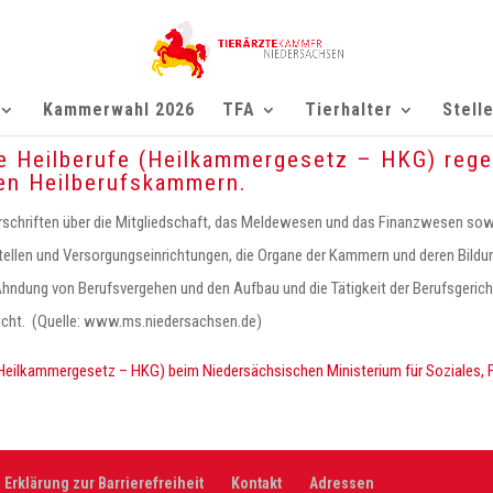
Kammerwahl 2026
TFA
Tierhalter
Stell
 Heilberufe (Heilkammergesetz – HKG) regel
hen Heilberufskammern.
chriften über die Mitgliedschaft, das Meldewesen und das Finanzwesen sowi
tellen und Versorgungseinrichtungen, die Organe der Kammern und deren Bildu
Ahndung von Berufsvergehen und den Aufbau und die Tätigkeit der Berufsgerich
icht. (Quelle: www.ms.niedersachsen.de)
Heilkammergesetz – HKG) beim Niedersächsischen Ministerium für Soziales, F
Erklärung zur Barrierefreiheit
Kontakt
Adressen