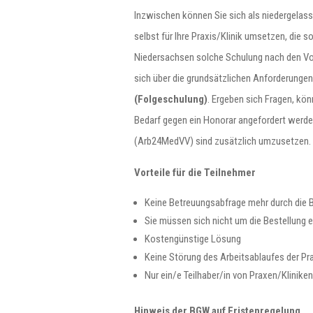
Inzwischen können Sie sich als niedergelas
selbst für Ihre Praxis/Klinik umsetzen, die
Niedersachsen solche Schulung nach den Vor
sich über die grundsätzlichen Anforderunge
(Folgeschulung)
. Ergeben sich Fragen, kö
Bedarf gegen ein Honorar angefordert werde
(Arb24MedVV) sind zusätzlich umzusetzen.
Vorteile für die Teilnehmer
Keine Betreuungsabfrage mehr durch die 
Sie müssen sich nicht um die Bestellung e
Kostengünstige Lösung
Keine Störung des Arbeitsablaufes der Pra
Nur ein/e Teilhaber/in von Praxen/Klinik
Hinweis der BGW auf Fristenregelung