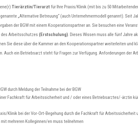
sene(r)
Tierärztin/Tierarzt
für Ihre Praxis/Klinik (mit bis zu 50 Mitarbeiten
 sogenannte „Alternative Betreuung“ (auch Unternehmermodell genannt). Seit Ja
gaben der BGW mit einem Kooperationspartner an. Sie besuchen eine Veranst
n des Arbeitsschutzes
(Erstschulung)
. Dieses Wissen muss alle fünf Jahre ak
nnen Sie diese über die Kammer an den Kooperationspartner weiterleiten und kl
n. Auch ein Betriebsarzt steht für Fragen zur Verfügung. Anforderungen der 
BGW durch Meldung der Teilnahme bei der BGW
iner Fachkraft für Arbeitssicherheit und / oder eines Betriebsarztes/-ärztin 
xis/Klinik bei der Vor-Ort-Begehung durch die Fachkraft für Arbeitssicherheit 
en mit mehreren Kolleginnen/en muss teilnehmen