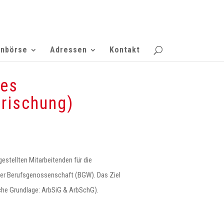
enbörse
Adressen
Kontakt
ves
rischung)
estellten Mitarbeitenden für die
 der Berufsgenossenschaft (BGW). Das Ziel
iche Grundlage: ArbSiG & ArbSchG).