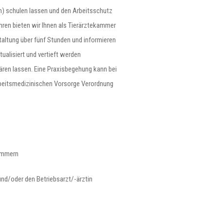
den) schulen lassen und den Arbeitsschutz
hren bieten wir Ihnen als Tierärztekammer
altung über fünf Stunden und informieren
tualisiert und vertieft werden
ären lassen. Eine Praxisbegehung kann bei
Arbeitsmedizinischen Vorsorge Verordnung
kümmern
und/oder den Betriebsarzt/-ärztin