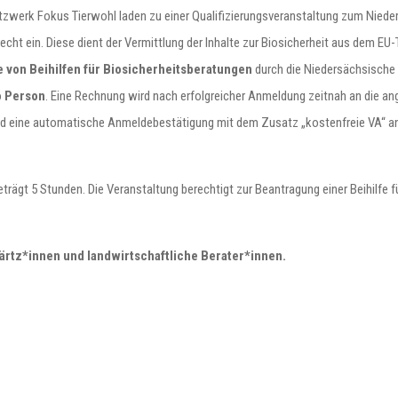
werk Fokus Tierwohl laden zu einer Qualifizierungsveranstaltung zum Niede
ht ein. Diese dient der Vermittlung der Inhalte zur Biosicherheit aus dem EU-
 von Beihilfen für Biosicherheitsberatungen
durch die Niedersächsische
o Person
. Eine Rechnung wird nach erfolgreicher Anmeldung zeitnah an die a
d eine automatische Anmeldebestätigung mit dem Zusatz „kostenfreie VA“ an S
trägt 5 Stunden. Die Veranstaltung berechtigt zur Beantragung einer Beihilfe 
rärtz*innen und landwirtschaftliche Berater*innen.