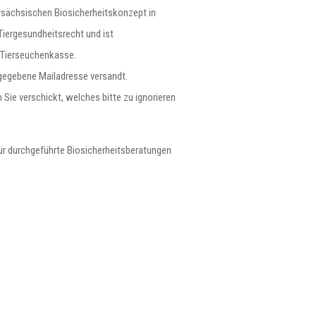
rsächsischen Biosicherheitskonzept in
Tiergesundheitsrecht und ist
 Tierseuchenkasse.
ngegebene Mailadresse versandt.
ie verschickt, welches bitte zu ignorieren
für durchgeführte Biosicherheitsberatungen