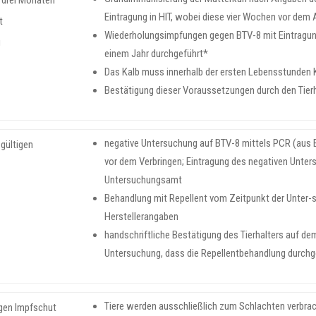
n drei Monaten
Eintragung in HIT, wobei diese vier Wochen vor de
t
Wiederholungsimpfungen gegen BTV-8 mit Eintragung
g
einem Jahr durchgeführt*
Das Kalb muss innerhalb der ersten Lebensstunden K
Bestätigung dieser Voraussetzungen durch den Tierha
negative Untersuchung auf BTV-8 mittels PCR (aus E
 gültigen
vor dem Verbringen; Eintragung des negativen Unter
Untersuchungsamt
Behandlung mit Repellent vom Zeitpunkt der Unter-
Herstellerangaben
handschriftliche Bestätigung des Tierhalters auf d
Untersuchung, dass die Repellentbehandlung durchg
Tiere werden ausschließlich zum Schlachten verbra
igen Impfschut