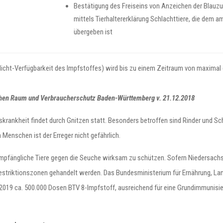
Bestätigung des Freiseins von Anzeichen der Blauzu
mittels Tierhaltererklärung Schlachttiere, die dem a
übergeben ist
 Nicht-Verfügbarkeit des Impfstoffes) wird bis zu einem Zeitraum von maximal
ichen Raum und Verbraucherschutz Baden-Württemberg v. 21.12.2018
nskrankheit findet durch Gnitzen statt. Besonders betroffen sind Rinder und S
 Menschen ist der Erreger nicht gefährlich.
mpfängliche Tiere gegen die Seuche wirksam zu schützen. Sofern Niedersachs
estriktionszonen gehandelt werden. Das Bundesministerium für Ernährung, La
2019 ca. 500.000 Dosen BTV 8-Impfstoff, ausreichend für eine Grundimmunisie