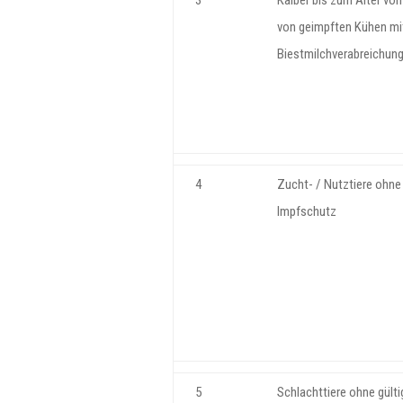
3
Kälber bis zum Alter vo
von geimpften Kühen mi
Biestmilchverabreichun
4
Zucht- / Nutztiere ohne
Impfschutz
5
Schlachttiere ohne gült