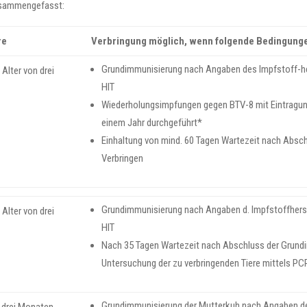
zusammengefasst:
re
Verbringung möglich, wenn folgende Bedingungen
Grundimmunisierung nach Angaben des Impfstoff-her
Alter von drei
HIT
Wiederholungsimpfungen gegen BTV-8 mit Eintragung
einem Jahr durchgeführt*
Einhaltung von mind. 60 Tagen Wartezeit nach Absc
Verbringen
Grundimmunisierung nach Angaben d. Impfstoffherst
Alter von drei
HIT
Nach 35 Tagen Wartezeit nach Abschluss der Grundi
Untersuchung der zu verbringenden Tiere mittels PC
Grundimmunisierung der Mutterkuh nach Angaben de