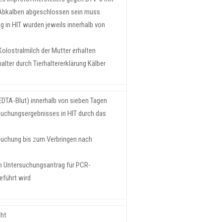
m Abkalben abgeschlossen sein muss
 in HIT wurden jeweils innerhalb von
olostralmilch der Mutter erhalten
lter durch Tierhaltererklärung Kälber
DTA-Blut) innerhalb von sieben Tagen
suchungsergebnisses in HIT durch das
suchung bis zum Verbringen nach
em Untersuchungsantrag für PCR-
eführt wird
cht