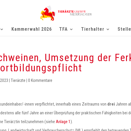
Kammerwahl 2026
TFA
Tierhalter
Stell
Schweinen, Umsetzung der Fer
ortbildungspflicht
 2023
|
Tierärzte
|
0 Kommentare
ndeinhaber/-innen verpflichtet, innerhalb eines Zeitraums von
drei
Jahren ab
tens alle fünf Jahre an einer Überprüfung der praktischen Fähigkeiten bei d
ine Tierärztin teilzunehmen (siehe
Anlage 1
).
rung, Landwirtschaft und Verbraucherschutz (ML) empfiehlt den betreuenden Ti