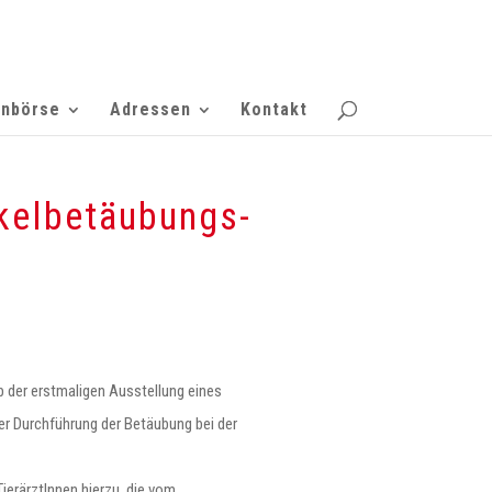
enbörse
Adressen
Kontakt
kelbetäubungs-
 der erstmaligen Ausstellung eines
er Durchführung der Betäubung bei der
erärztInnen hierzu, die vom