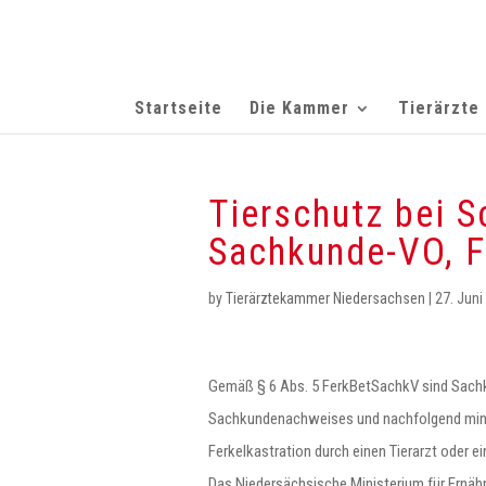
Startseite
Die Kammer
Tierärzte
Tierschutz bei 
Sachkunde-VO, F
by
Tierärztekammer Niedersachsen
|
27. Juni
Gemäß § 6 Abs. 5 FerkBetSachkV sind Sachku
Sachkundenachweises und nachfolgend mindes
Ferkelkastration durch einen Tierarzt oder e
Das Niedersächsische Ministerium für Ernäh