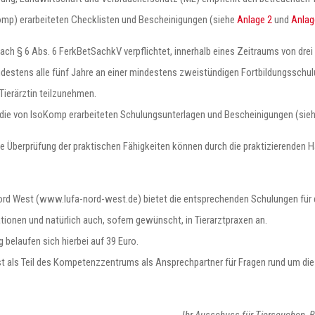
p) erarbeiteten Checklisten und Bescheinigungen (siehe
Anlage 2
und
Anlag
ch § 6 Abs. 6 FerkBetSachkV verpflichtet, innerhalb eines Zeitraums von drei
tens alle fünf Jahre an einer mindestens zweistündigen Fortbildungsschulun
 Tierärztin teilzunehmen.
g die von IsoKomp erarbeiteten Schulungsunterlagen und Bescheinigungen (sie
ie Überprüfung der praktischen Fähigkeiten können durch die praktizierende
rd West (www.lufa-nord-west.de) bietet die entsprechenden Schulungen für 
onen und natürlich auch, sofern gewünscht, in Tierarztpraxen an.
belaufen sich hierbei auf 39 Euro.
 als Teil des Kompetenzzentrums als Ansprechpartner für Fragen rund um d