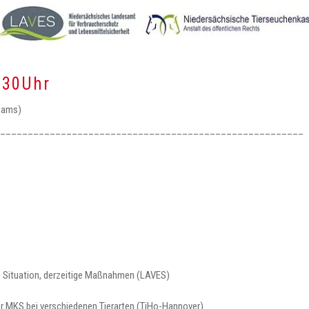
:30Uhr
eams)
_______________________________________________________
lle Situation, derzeitige Maßnahmen (LAVES)
er MKS bei verschiedenen Tierarten (TiHo-Hannover)