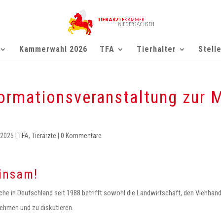
Kammerwahl 2026
TFA
Tierhalter
Stell
rmationsveranstaltung zur M
 2025
|
TFA
,
Tierärzte
|
0 Kommentare
einsam!
he in Deutschland seit 1988 betrifft sowohl die Landwirtschaft, den Viehhande
nehmen und zu diskutieren.