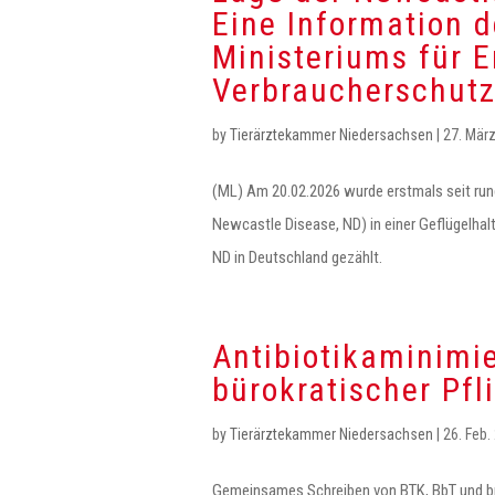
Eine Information 
Ministeriums für 
Verbraucherschut
by
Tierärztekammer Niedersachsen
|
27. Mär
(ML) Am 20.02.2026 wurde erstmals seit run
Newcastle Disease, ND) in einer Geflügelha
ND in Deutschland gezählt.
Antibiotikaminimi
bürokratischer Pf
by
Tierärztekammer Niedersachsen
|
26. Feb.
Gemeinsames Schreiben von BTK, BbT und bp