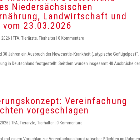
des Niedersächsischen
Ernährung, Landwirtschaft und
z vom 23.03.2026
z 2026
|
TFA
,
Tierärzte
,
Tierhalter
|
0 Kommentare
d 30 Jahren ein Ausbruch der Newcastle-Krankheit („atypische Geflügelpest“,
ltung in Deutschland festgestellt. Seitdem wurden insgesamt 40 Ausbrüche der
erungskonzept: Vereinfachung
lichten vorgeschlagen
 2026
|
TFA
,
Tierärzte
,
Tierhalter
|
0 Kommentare
t mit einem Vorschlag zur Vereinfachung bürokratischer Pflichten im Rahmen