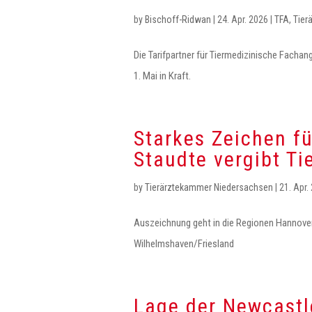
by
Bischoff-Ridwan
|
24. Apr. 2026
|
TFA
,
Tier
Die Tarifpartner für Tiermedizinische Fachang
1. Mai in Kraft.
Starkes Zeichen fü
Staudte vergibt Ti
by
Tierärztekammer Niedersachsen
|
21. Apr.
Auszeichnung geht in die Regionen Hannov
Wilhelmshaven/Friesland
Lage der Newcastl