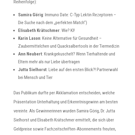
Reihenfolge):
Samira Görig
: Immuno Date: C-Typ Lektin Rezeptoren –
Die Suche nach dem „perfekten Match“)
Elisabeth Krätschmer
: Wie? KI!
Karin Lason
: Keine Alternative für Gesundheit –
Zaubermittelchen und Quacksalbertools in der Tiermedizin
Ann Neubert
: Krankgekuschelt? Wenn Tierhaltende und
Eltern mehr als nur Liebe übertragen
Jutta Sielhorst
: Liebe auf den ersten Blick?! Partnerwahl
bei Mensch und Tier
Das Publikum durfte per Akklamation entscheiden, welche
Präsentation Unterhaltung und Erkenntnisgewinn am besten
vereinte. Als Gewinnerinnen wurden Samira Görig, Dr. Jutta
Sielhorst und Elisabeth Krätschmer ermittelt, die sich über
Geldpreise sowie Fachzeitschriften-Abonnements freuten,