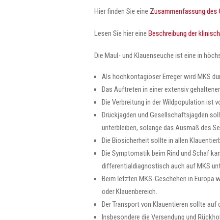
Hier finden Sie eine
Zusammenfassung des 
Lesen Sie hier eine
Beschreibung der klinis
Die Maul- und Klauenseuche ist eine in höch
Als hochkontagiöser Erreger wird MKS durc
Das Auftreten in einer extensiv gehaltene
Die Verbreitung in der Wildpopulation ist v
Drückjagden und Gesellschaftsjagden soll
unterbleiben, solange das Ausmaß des Se
Die Biosicherheit sollte in allen Klauenti
Die Symptomatik beim Rind und Schaf kann
differentialdiagnostisch auch auf MKS un
Beim letzten MKS-Geschehen in Europa wur
oder Klauenbereich.
Der Transport von Klauentieren sollte auf
Insbesondere die Versendung und Rückholu