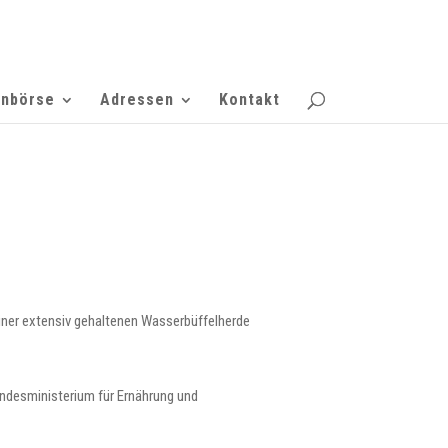
enbörse
Adressen
Kontakt
einer extensiv gehaltenen Wasserbüffelherde
desministerium für Ernährung und