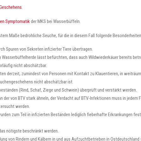
Geschehens
.
chen Symptomatik
der MKS bei Wasserbüffeln.
stem Maße bedrohliche Seuche, für die in diesem Fall folgende Besonderheite
h Spuren von Sekreten infizierter Tiere übertragen.
n Wasserbüffelherde lässt befürchten, dass auch Wildwiederkäuer bereits betr
orläufig nicht abschätzbar.
ten derzeit, zumindest von Personen mit Kontakt zu Klauentieren, in weiträum
uchengeschehens nicht abschätzbar ist.
erbeständen (Rind, Schaf, Ziege und Schwein) überprüft und verstärkt werden.
 der von BTV stark ähneln, der Verdacht auf BTV-Infektionen muss in jedem F
tersucht werden.
den zum Teil in infizierten Beständen lediglich fieberhafte Erkrankungen fest
 das nötigste beschränkt werden.
ng von Rindern und Kälbern in und aus Aufzuchtbetrieben in Ostdeutschland s