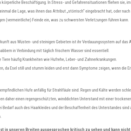
körperliche Beschäftigung. In Stress- und Gefahrensituationen fliehen sie, im
inmal die Lage, was ihnen das Attribut „störrisch“ eingebracht hat, oder nach
gen (vermeintliche) Feinde ein, was zu schwersten Verletzungen führen kann.
Herkunft aus Wüsten- und steinigen Gebieten ist ihr Verdauungssystem auf das 
bbern in Verbindung mit täglich frischem Wasser sind essentiell.
 Tiere häufig Krankheiten wie Hufrehe, Leber- und Zahnerkrankungen.
, da Esel still und stumm leiden und erst dann Symptome zeigen, wenn die Er
mpfindlichen Hufe anfällig für Strahlfäule sind. Regen und Kälte werden schlech
gen daher einen regengeschützten, winddichten Unterstand mit einer trockenen
 bei Bedarf auch des Haarkleides und der Beschaffenheit des Unterstandes sind
.
ist in unseren Breiten ausgesprochen kritisch zu sehen und kann nich