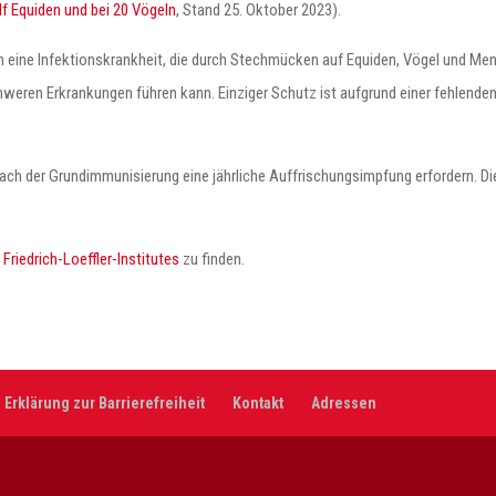
lf Equiden und bei 20 Vögeln
, Stand 25. Oktober 2023).
 um eine Infektionskrankheit, die durch Stechmücken auf Equiden, Vögel und M
weren Erkrankungen führen kann. Einziger Schutz ist aufgrund einer fehlende
nach der Grundimmunisierung eine jährliche Auffrischungsimpfung erfordern. Di
 Friedrich-Loeffler-Institutes
zu finden.
Erklärung zur Barrierefreiheit
Kontakt
Adressen