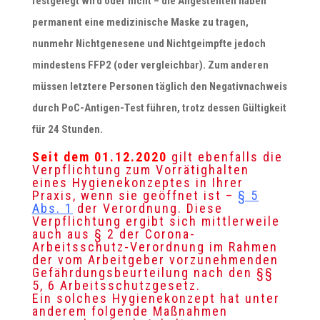
festgelegt wird oder nicht – die Angestellten haben
permanent eine medizinische Maske zu tragen,
nunmehr Nichtgenesene und Nichtgeimpfte jedoch
mindestens FFP2 (oder vergleichbar). Zum anderen
müssen letztere Personen täglich den Negativnachweis
durch PoC-Antigen-Test führen, trotz dessen Gültigkeit
für 24 Stunden.
Seit dem 01.12.2020
gilt ebenfalls die
Verpflichtung zum Vorrätighalten
eines Hygienekonzeptes in Ihrer
Praxis, wenn sie geöffnet ist –
§ 5
Abs. 1
der Verordnung. Diese
Verpflichtung ergibt sich mittlerweile
auch aus
§ 2 der Corona-
Arbeitsschutz-Verordnung
im Rahmen
der vom Arbeitgeber vorzunehmenden
Gefährdungsbeurteilung nach den §§
5, 6 Arbeitsschutzgesetz.
Ein solches Hygienekonzept hat unter
anderem folgende Maßnahmen