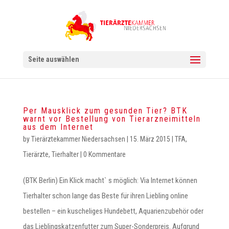
Seite auswählen
Per Mausklick zum gesunden Tier? BTK
warnt vor Bestellung von Tierarzneimitteln
aus dem Internet
by
Tierärztekammer Niedersachsen
|
15. März 2015
|
TFA
,
Tierärzte
,
Tierhalter
|
0 Kommentare
(BTK Berlin) Ein Klick macht` s möglich: Via Internet können
Tierhalter schon lange das Beste für ihren Liebling online
bestellen – ein kuscheliges Hundebett, Aquarienzubehör oder
das Lieblingskatzenfutter zum Super-Sonderpreis. Aufgrund