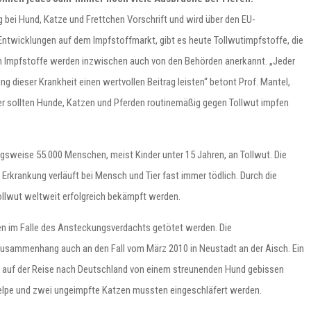
g bei Hund, Katze und Frettchen Vorschrift und wird über den EU-
ntwicklungen auf dem Impfstoffmarkt, gibt es heute Tollwutimpfstoffe, die
uen Impfstoffe werden inzwischen auch von den Behörden anerkannt. „Jeder
g dieser Krankheit einen wertvollen Beitrag leisten“ betont Prof. Mantel,
er sollten Hunde, Katzen und Pferden routinemäßig gegen Tollwut impfen
ngsweise 55.000 Menschen, meist Kinder unter 15 Jahren, an Tollwut. Die
e Erkrankung verläuft bei Mensch und Tier fast immer tödlich. Durch die
ollwut weltweit erfolgreich bekämpft werden.
n im Falle des Ansteckungsverdachts getötet werden. Die
usammenhang auch an den Fall vom März 2010 in Neustadt an der Aisch. Ein
 auf der Reise nach Deutschland von einem streunenden Hund gebissen
elpe und zwei ungeimpfte Katzen mussten eingeschläfert werden.