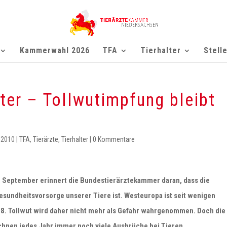
Kammerwahl 2026
TFA
Tierhalter
Stell
lter – Tollwutimpfung bleibt
 2010
|
TFA
,
Tierärzte
,
Tierhalter
|
0 Kommentare
. September erinnert die Bundestierärztekammer daran, dass die
esundheitsvorsorge unserer Tiere ist. Westeuropa ist seit wenigen
008. Tollwut wird daher nicht mehr als Gefahr wahrgenommen. Doch die
hnen jedes Jahr immer noch viele Ausbrüche bei Tieren.